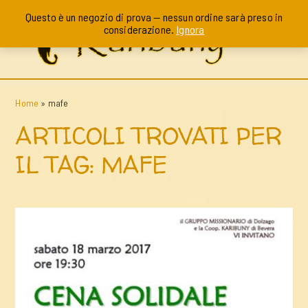
Questo è un negozio di prova — nessun ordine sarà preso in
considerazione.
Ignora
Home
»
mafe
ARTICOLI TROVATI PER
IL TAG: MAFE