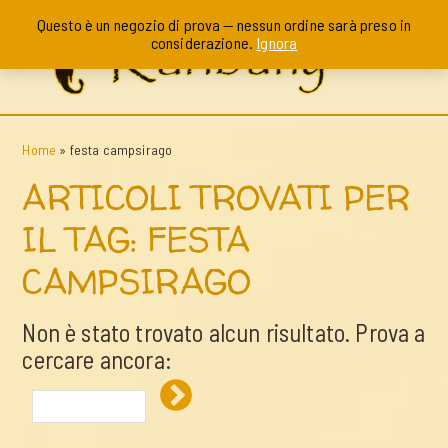
Questo è un negozio di prova — nessun ordine sarà preso in
considerazione.
Ignora
Home
»
festa campsirago
ARTICOLI TROVATI PER
IL TAG: FESTA
CAMPSIRAGO
Non è stato trovato alcun risultato. Prova a
cercare ancora: