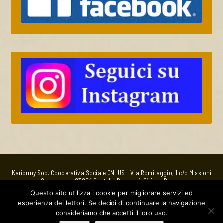
Karibuny Soc. Cooperativa Sociale ONLUS - Via Romitaggio, 1 c/o Missioni
Consolata - 23884 Castello Brianza (LC) fraz. Bevera
Bottega EquoSolidale
Questo sito utilizza i cookie per migliorare servizi ed
via Nino Bixio, 5 - 23880 Casatenovo (LC) - whatsApp 320 4763885 -
esperienza dei lettori. Se decidi di continuare la navigazione
Email:
bottega@karibuny.it
C.F.e P. IVA: 01941210138 Utilizzabile per la donazione del 5%o IRPEF in
consideriamo che accetti il loro uso.
quanto ONLUS.