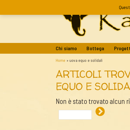
Quest
Chi siamo
Bottega
Progett
Home
»
uova equo e solidali
ARTICOLI TROV
EQUO E SOLIDA
Non è stato trovato alcun r