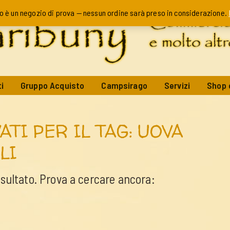
o è un negozio di prova — nessun ordine sarà preso in considerazione.
i
Gruppo Acquisto
Campsirago
Servizi
Shop 
ATI PER IL TAG: UOVA
LI
isultato. Prova a cercare ancora: