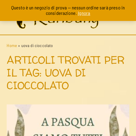
Questo è un negozio di prova — nessun ordine sarà preso in
considerazione.
Ignora
Home
»
uova di cioccolato
ARTICOLI TROVATI PER
IL TAG: UOVA DI
CIOCCOLATO