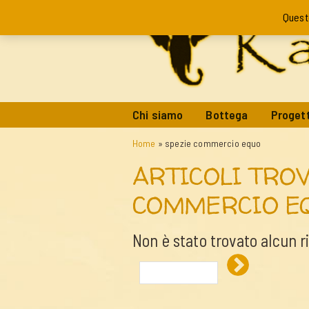
Quest
Chi siamo
Bottega
Progett
Home
»
spezie commercio equo
ARTICOLI TROV
COMMERCIO E
Non è stato trovato alcun r