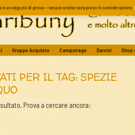
o è un negozio di prova — nessun ordine sarà preso in considerazione.
i
Gruppo Acquisto
Campsirago
Servizi
Shop 
ATI PER IL TAG: SPEZIE
QUO
isultato. Prova a cercare ancora: