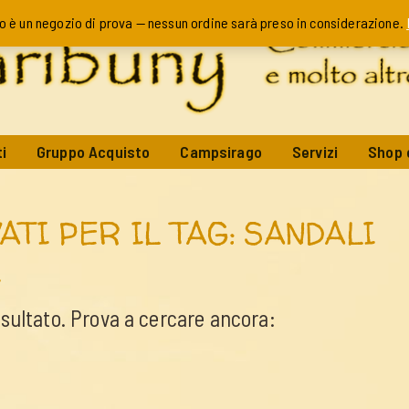
o è un negozio di prova — nessun ordine sarà preso in considerazione.
i
Gruppo Acquisto
Campsirago
Servizi
Shop 
ATI PER IL TAG: SANDALI
I
isultato. Prova a cercare ancora: