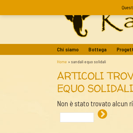
Quest
Chi siamo
Bottega
Progett
Home
»
sandali equo solidali
ARTICOLI TROV
EQUO SOLIDAL
Non è stato trovato alcun r