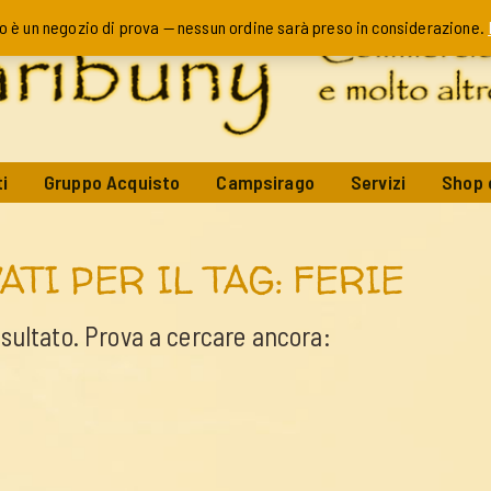
o è un negozio di prova — nessun ordine sarà preso in considerazione.
i
Gruppo Acquisto
Campsirago
Servizi
Shop 
ATI PER IL TAG: FERIE
isultato. Prova a cercare ancora: