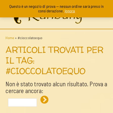
Questo è un negozio di prova — nessun ordine sarà preso in
considerazione.
Ignora
Home
»
#cioccolatoequo
ARTICOLI TROVATI PER
IL TAG:
#CIOCCOLATOEQUO
Non è stato trovato alcun risultato. Prova a
cercare ancora: