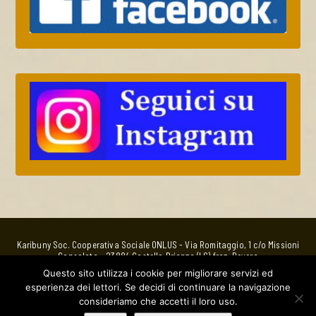
Karibuny Soc. Cooperativa Sociale ONLUS - Via Romitaggio, 1 c/o Missioni
Consolata - 23884 Castello Brianza (LC) fraz. Bevera
Bottega EquoSolidale
Questo sito utilizza i cookie per migliorare servizi ed
via Nino Bixio, 5 - 23880 Casatenovo (LC) - whatsApp 320 4763885 -
esperienza dei lettori. Se decidi di continuare la navigazione
Email:
bottega@karibuny.it
C.F.e P. IVA: 01941210138 Utilizzabile per la donazione del 5%o IRPEF in
consideriamo che accetti il loro uso.
quanto ONLUS.