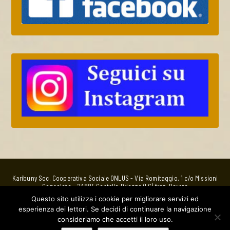
Karibuny Soc. Cooperativa Sociale ONLUS - Via Romitaggio, 1 c/o Missioni
Consolata - 23884 Castello Brianza (LC) fraz. Bevera
Bottega EquoSolidale
Questo sito utilizza i cookie per migliorare servizi ed
via Nino Bixio, 5 - 23880 Casatenovo (LC) - whatsApp 320 4763885 -
esperienza dei lettori. Se decidi di continuare la navigazione
Email:
bottega@karibuny.it
C.F.e P. IVA: 01941210138 Utilizzabile per la donazione del 5%o IRPEF in
consideriamo che accetti il loro uso.
quanto ONLUS.