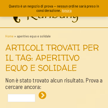
Questo è un negozio di prova — nessun ordine sarà preso in
considerazione.
Ignora
Home
»
aperitivo equo e solidale
ARTICOLI TROVATI PER
IL TAG: APERITIVO
EQUO E SOLIDALE
Non è stato trovato alcun risultato. Prova a
cercare ancora: