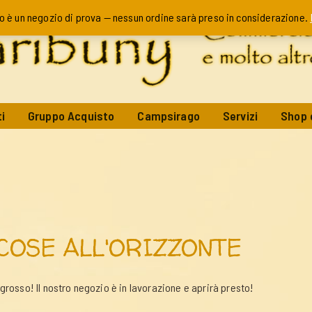
o è un negozio di prova — nessun ordine sarà preso in considerazione.
i
Gruppo Acquisto
Campsirago
Servizi
Shop 
COSE ALL'ORIZZONTE
rosso! Il nostro negozio è in lavorazione e aprirà presto!