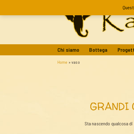
Quest
Chi siamo
Bottega
Progett
Home
»
vaso
GRANDI 
Sta nascendo qualcosa di g