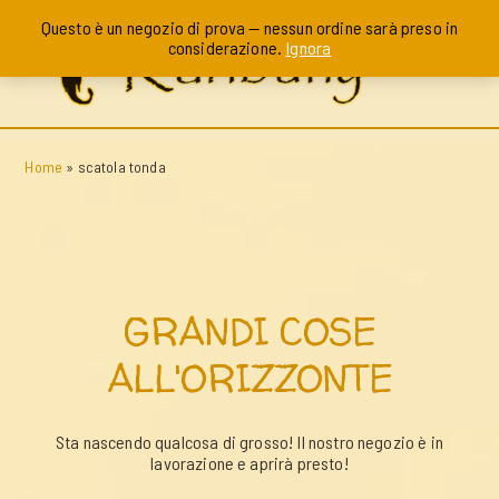
Questo è un negozio di prova — nessun ordine sarà preso in
considerazione.
Ignora
Home
»
scatola tonda
GRANDI COSE
ALL'ORIZZONTE
Sta nascendo qualcosa di grosso! Il nostro negozio è in
lavorazione e aprirà presto!