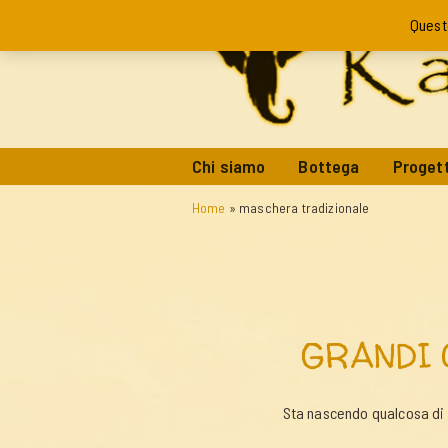
Quest
Chi siamo
Bottega
Progett
Home
»
maschera tradizionale
GRANDI 
Sta nascendo qualcosa di g