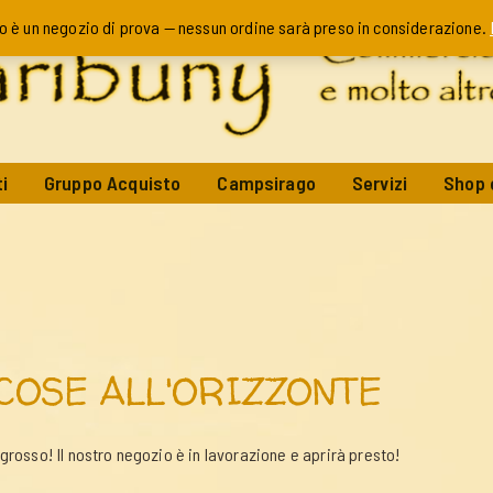
o è un negozio di prova — nessun ordine sarà preso in considerazione.
i
Gruppo Acquisto
Campsirago
Servizi
Shop 
COSE ALL'ORIZZONTE
rosso! Il nostro negozio è in lavorazione e aprirà presto!