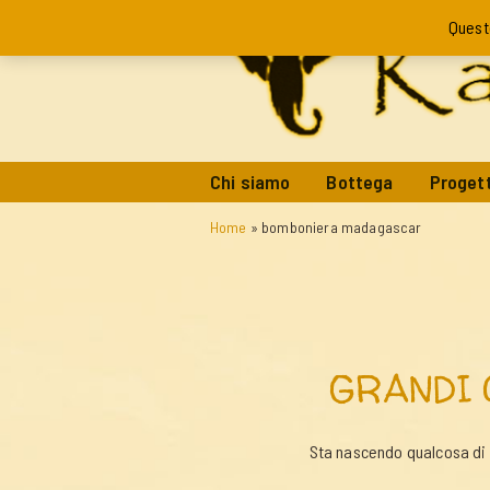
Quest
Chi siamo
Bottega
Progett
Home
»
bomboniera madagascar
GRANDI 
Sta nascendo qualcosa di g