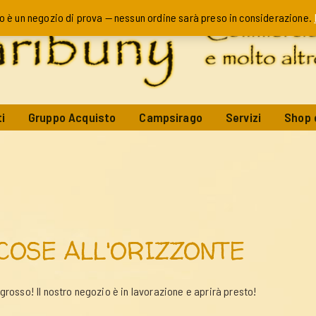
o è un negozio di prova — nessun ordine sarà preso in considerazione.
i
Gruppo Acquisto
Campsirago
Servizi
Shop 
COSE ALL'ORIZZONTE
rosso! Il nostro negozio è in lavorazione e aprirà presto!