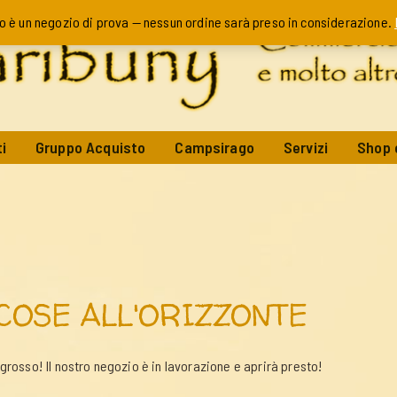
o è un negozio di prova — nessun ordine sarà preso in considerazione.
i
Gruppo Acquisto
Campsirago
Servizi
Shop 
COSE ALL'ORIZZONTE
rosso! Il nostro negozio è in lavorazione e aprirà presto!