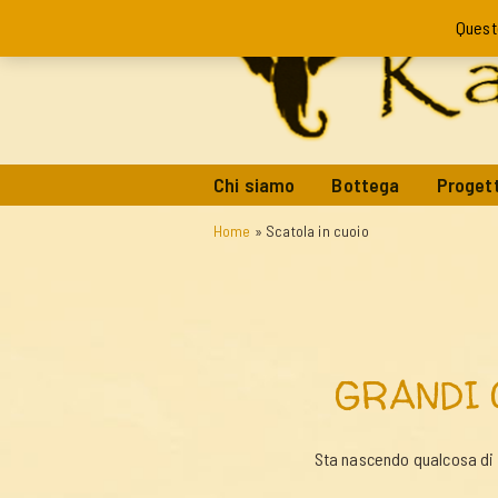
Quest
Chi siamo
Bottega
Progett
Home
»
Scatola in cuoio
GRANDI 
Sta nascendo qualcosa di g