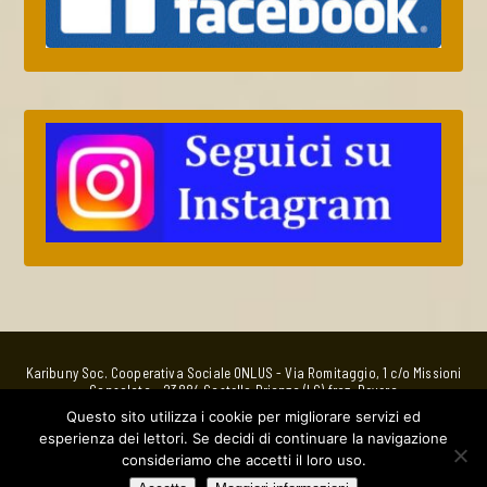
Karibuny Soc. Cooperativa Sociale ONLUS - Via Romitaggio, 1 c/o Missioni
Consolata - 23884 Castello Brianza (LC) fraz. Bevera
Bottega EquoSolidale
Questo sito utilizza i cookie per migliorare servizi ed
via Nino Bixio, 5 - 23880 Casatenovo (LC) - whatsApp 320 4763885 -
esperienza dei lettori. Se decidi di continuare la navigazione
Email:
bottega@karibuny.it
consideriamo che accetti il loro uso.
C.F.e P. IVA: 01941210138 Utilizzabile per la donazione del 5%o IRPEF in
quanto ONLUS.