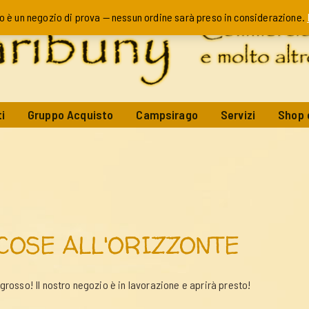
o è un negozio di prova — nessun ordine sarà preso in considerazione.
i
Gruppo Acquisto
Campsirago
Servizi
Shop 
COSE ALL'ORIZZONTE
rosso! Il nostro negozio è in lavorazione e aprirà presto!