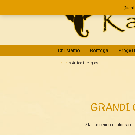
Quest
Chi siamo
Bottega
Progett
Home
»
Articoli religiosi
GRANDI 
Sta nascendo qualcosa di g